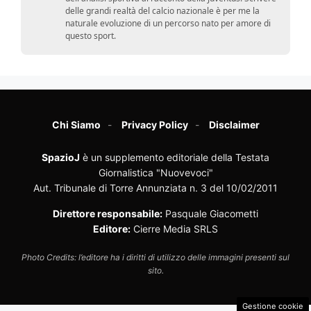
delle grandi realtà del calcio nazionale è per me la
naturale evoluzione di un percorso nato per amore di
questo sport.
Chi Siamo
Privacy Policy
Disclaimer
SpazioJ
è un supplemento editoriale della Testata
Giornalistica "Nuovevoci"
Aut. Tribunale di Torre Annunziata n. 3 del 10/02/2011
Direttore responsabile:
Pasquale Giacometti
Editore:
Cierre Media SRLS
Photo Credits: l’editore ha i diritti di utilizzo delle immagini presenti sul
sito.
Gestione cookie