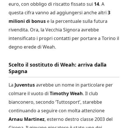
euro, con obbligo di riscatto fissato sui
14
. A
questa cifra vanno ad aggiungersi anche altri
3
milioni di bonus
e la percentuale sulla futura
rivendita.
Ora, la Vecchia Signora avrebbe
intensificato i propri contatti per portare a Torino il
degno erede di Weah.
Scelto il sostituto di Weah: arriva dalla
Spagna
La
Juventus
avrebbe un nome in particolare per
colmare il vuoto di
Timothy Weah
. Il club
bianconero, secondo ‘Tuttosport’, starebbe
continuando a seguire con molta attenzione
Arnau Martinez
, esterno destro classe 2003 del
Girona. Il giovane giocatore è stato uno dei