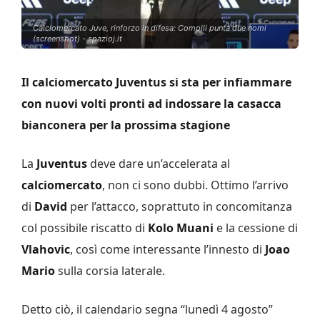
Calciomercato Juve, rinforzo in difesa: Comolli punta due nomi
(screenshot) - spazioj.it
Il calciomercato Juventus si sta per infiammare
con nuovi volti pronti ad indossare la casacca
bianconera per la prossima stagione
La
Juventus
deve dare un’accelerata al
calciomercato
, non ci sono dubbi. Ottimo l’arrivo
di
David
per l’attacco, soprattuto in concomitanza
col possibile riscatto di
Kolo Muani
e la cessione di
Vlahovic
, così come interessante l’innesto di
Joao
Mario
sulla corsia laterale.
Detto ciò, il calendario segna “lunedì 4 agosto”