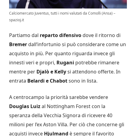
Calciomercato Juventus, tutti i nomi valutati da Comolli (Ansa) –
spazioj.it
Partiamo dal
reparto difensivo
dove il ritorno di
Bremer
dall’infortunio si può considerare come un
acquisto in più. Per quanto riguarda invece gli
innesti veri e propri,
Rugani
potrebbe rimanere
mentre per
Djalò e Kelly
si attendono offerte. In
entrata
Belardi e Chabot
sono in lista.
A centrocampo la priorità sarebbe vendere
Douglas Luiz
al Nottingham Forest con la
speranza della Vecchia Signora di ricevere 40
milioni per l’ex Aston Villa. Per ciò che concerne gli
acquisti invece
Hjulmand
è sempre il favorito