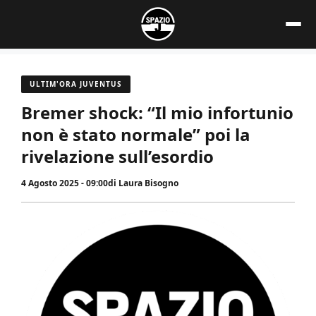
Vai
al
contenuto
ULTIM'ORA JUVENTUS
Bremer shock: “Il mio infortunio
non è stato normale” poi la
rivelazione sull’esordio
4 Agosto 2025 - 09:00
di
Laura Bisogno