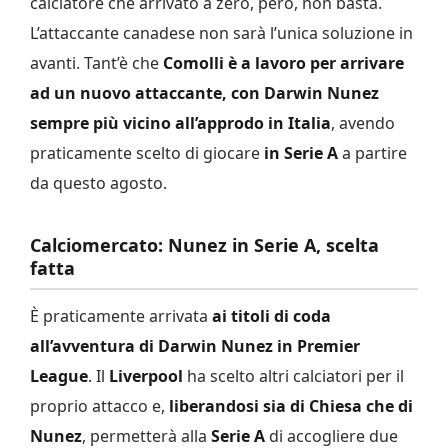
calciatore che arrivato a zero, però, non basta.
L’attaccante canadese non sarà l’unica soluzione in
avanti. Tant’è che
Comolli è a lavoro per arrivare
ad un nuovo attaccante, con Darwin Nunez
sempre più vicino all’approdo in Italia
, avendo
praticamente scelto di giocare
in Serie A
a partire
da questo agosto.
Calciomercato: Nunez in Serie A, scelta
fatta
È praticamente arrivata
ai titoli di coda
all’avventura di Darwin Nunez in Premier
League
. Il
Liverpool
ha scelto altri calciatori per il
proprio attacco e,
liberandosi sia di Chiesa che di
Nunez
, permetterà alla
Serie A
di accogliere due