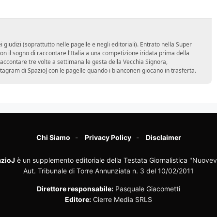
udizi (soprattutto nelle pagelle e negli editoriali). Entrato nella Super
 il sogno di raccontare l'Italia a una competizione iridata prima della
accontare tre volte a settimana le gesta della Vecchia Signora,
stagram di SpazioJ con le pagelle quando i bianconeri giocano in trasferta.
Chi Siamo
Privacy Policy
Disclaimer
zioJ
è un supplemento editoriale della Testata Giornalistica "Nuovev
Aut. Tribunale di Torre Annunziata n. 3 del 10/02/2011
Direttore responsabile:
Pasquale Giacometti
Editore:
Cierre Media SRLS