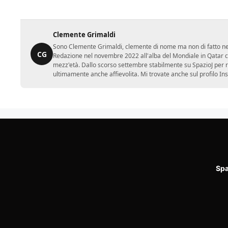
Clemente Grimaldi
Sono Clemente Grimaldi, clemente di nome ma non di fatto nei gi
CG
Redazione nel novembre 2022 all'alba del Mondiale in Qatar con
mezz'età. Dallo scorso settembre stabilmente su SpazioJ per r
ultimamente anche affievolita. Mi trovate anche sul profilo In
Spa