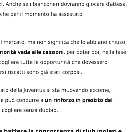
zi. Anche se i bianconeri dovranno giocare d’attesa,
 che per il momento ha assestato
il mercato, ma non significa che lo abbiano chiuso.
priorità vada alle cessioni
, per poter poi, nella fase
 cogliere tutte le opportunità che dovessero
rsi riscatti sono già stati corposi.
cato della Juventus si sta muovendo eccome,
 che può condurre a
un rinforzo in prestito dal
 cogliere senza dubbio.
a battere la concorrenza di club inglesi e