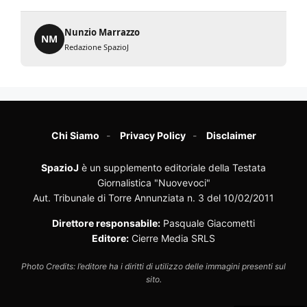
Nunzio Marrazzo
NM
Redazione SpazioJ
Chi Siamo
Privacy Policy
Disclaimer
SpazioJ
è un supplemento editoriale della Testata
Giornalistica "Nuovevoci"
Aut. Tribunale di Torre Annunziata n. 3 del 10/02/2011
Direttore responsabile:
Pasquale Giacometti
Editore:
Cierre Media SRLS
Photo Credits: l’editore ha i diritti di utilizzo delle immagini presenti sul
sito.