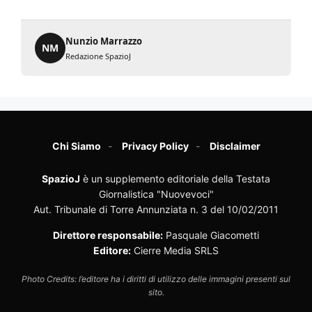
Nunzio Marrazzo
NM
Redazione SpazioJ
Chi Siamo
Privacy Policy
Disclaimer
SpazioJ
è un supplemento editoriale della Testata
Giornalistica "Nuovevoci"
Aut. Tribunale di Torre Annunziata n. 3 del 10/02/2011
Direttore responsabile:
Pasquale Giacometti
Editore:
Cierre Media SRLS
Photo Credits: l’editore ha i diritti di utilizzo delle immagini presenti sul
sito.