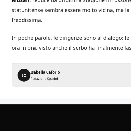
Musah
, reduce da un’ultima stagione in rossoner
statunitense sembra essere molto vicina, ma la 
freddissima.
In poche parole, le dirigenze sono al dialogo: le
ora in or
a
, visto anche il serbo ha finalmente la
Isabella Caforio
IC
Redazione SpazioJ