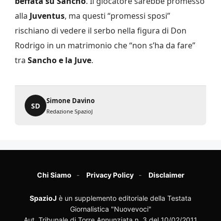
beffata su Sancho
. Il giocatore sarebbe promesso
alla
Juventus
, ma questi “promessi sposi”
rischiano di vedere il serbo nella figura di Don
Rodrigo in un matrimonio che “non s’ha da fare”
tra
Sancho e la Juve
.
Simone Davino
SD
Redazione SpazioJ
Chi Siamo
Privacy Policy
Disclaimer
SpazioJ
è un supplemento editoriale della Testata
Giornalistica "Nuovevoci"
Aut. Tribunale di Torre Annunziata n. 3 del 10/02/2011