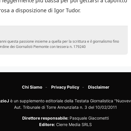
 leggermente più bassa per poi gettarsi a capofitto
rosa a disposizione di Igor Tudor.
nni questa passione insieme a quella per la scrittura e il giornalismo fino
l'Ordine dei Giornalisti Piemonte con tessera n. 179240
Chi Siamo
Privacy Policy
Disclaimer
zioJ
è un supplemento editoriale della Testata Giornalistica "Nuovev
Aut. Tribunale di Torre Annunziata n. 3 del 10/02/2011
Direttore responsabile:
Pasquale Giacometti
Editore:
Cierre Media SRLS