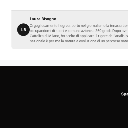
Laura Bisogno
Orgogliosamente flegrea, porto nel giornalismo la tenacia tipi
LB
occupandomi di sport e comunicazione a 360 gradi. Dopo aver 
Cattolica di Milano, ho scelto di applicare il rigore dell'analisi
nazionale è per me la naturale evoluzione di un percorso nato
Spa