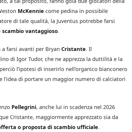
ato, a tal proposito, fanno gola due giocatori della
 Weston
McKennie
come pedina in possibile
ore di tale qualità, la Juventus potrebbe farsi
o
scambio vantaggioso
.
 a farsi avanti per Bryan
Cristante
. Il
no di Igor Tudor, che ne apprezza la duttilità e la
 perciò l’ipotesi di inserirlo nell’organico bianconero
e l’idea di portare un maggior numero di calciatori
renzo
Pellegrini
, anche lui in scadenza nel 2026
nque Cristante, maggiormente apprezzato sia da
ferta o proposta di scambio ufficiale
.