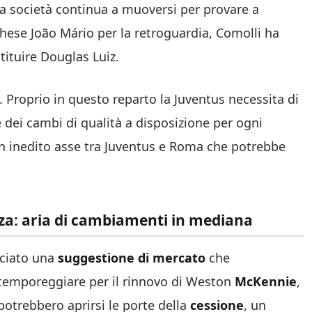
’, la società continua a muoversi per provare a
toghese João Mário per la retroguardia, Comolli ha
ituire Douglas Luiz.
 Proprio in questo reparto la Juventus necessita di
e dei cambi di qualità a disposizione per ogni
un inedito asse tra Juventus e Roma che potrebbe
nza: aria di cambiamenti in mediana
nciato una
suggestione di mercato
che
l temporeggiare per il rinnovo di Weston
McKennie
,
 potrebbero aprirsi le porte della
cessione
, un