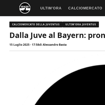
Vai
ULTIM’ORA
CALCIOMERCATO
al
contenuto
CALCIOMERCATO DELLA JUVENTUS
ULTIM'ORA JUVENTUS
Dalla Juve al Bayern: pr
15 Luglio 2025 - 17:58
di
Alessandro Basta