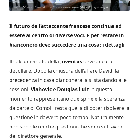
Kolo Muani-Juve: il sì ad una condizione (Ansa) - spazioj.it
Il futuro dell’attaccante francese continua ad
essere al centro di diverse voci. E per restare in
bianconero deve succedere una cosa: i dettagli
Il calciomercato della
Juventus
deve ancora
decollare. Dopo la chiusura dell’affare David, la
precedenza in casa bianconera la si sta dando alle
cessioni.
Vlahovic
e
Douglas Luiz
in questo
momento rappresentano due spine e la speranza
da parte di Comolli resta quella di poter risolvere la
questione in davvero poco tempo. Naturalmente
non sono le uniche questioni che sono sul tavolo
del direttore generale.