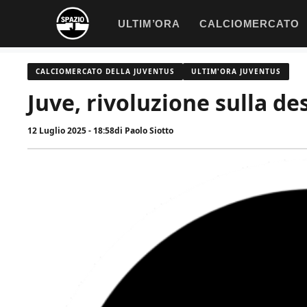
Vai
ULTIM’ORA
CALCIOMERCATO
al
contenuto
CALCIOMERCATO DELLA JUVENTUS
ULTIM'ORA JUVENTUS
Juve, rivoluzione sulla de
12 Luglio 2025 - 18:58
di
Paolo Siotto