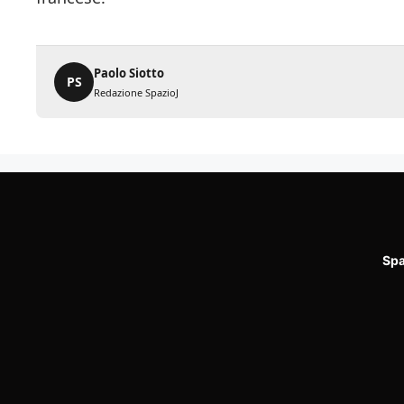
Paolo Siotto
PS
Redazione SpazioJ
Spa