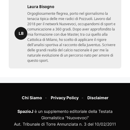
Laura Bisogno
Orgogliosamente flegrea, porto nel giornalismo la
tenacia tipica delle mie radici di Pozzuoli. Lavoro dal
2018 per il network Nuovevoci, occupandomi di sport e
comunicazione a 360 gradi. Dopo aver approfondito la
LB
mia formazione con due Master, tra cui quello alla
Cattolica di Milano, ho scelto di applicare il rigore
dell'analisi sportiva al racconto della Juventus. Scrivere
delle grandi realtà del calcio nazionale è per me la
naturale evoluzione di un percorso nato per amore di
questo sport.
Chi Siamo
Privacy Policy
Disclaimer
SpazioJ
è un supplemento editoriale della Testata
Giornalistica "Nuovevoci"
Aut. Tribunale di Torre Annunziata n. 3 del 10/02/2011