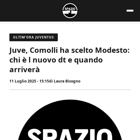
Vai
al
contenuto
ULTIM'ORA JUVENTUS
Juve, Comolli ha scelto Modesto:
chi è l nuovo dt e quando
arriverà
11 Luglio 2025 - 15:15
di
Laura Bisogno