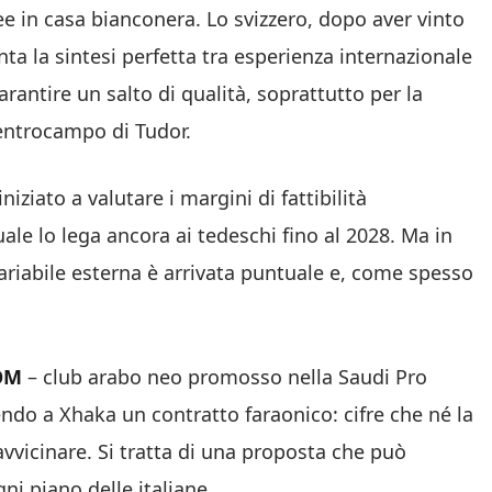
e in casa bianconera. Lo svizzero, dopo aver vinto
ta la sintesi perfetta tra esperienza internazionale
rantire un salto di qualità, soprattutto per la
centrocampo di Tudor.
iziato a valutare i margini di fattibilità
uale lo lega ancora ai tedeschi fino al 2028. Ma in
ariabile esterna è arrivata puntuale e, come spesso
OM
– club arabo neo promosso nella Saudi Pro
rendo a Xhaka un contratto faraonico: cifre che né la
vvicinare. Si tratta di una proposta che può
gni piano delle italiane.