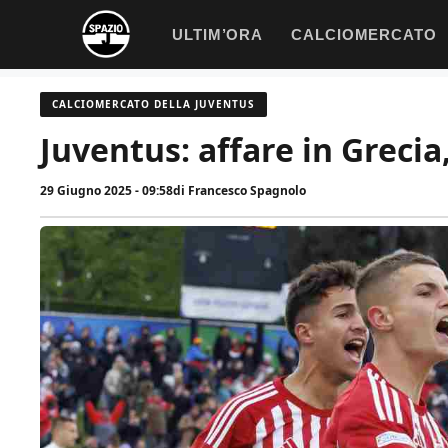
Vai
ULTIM’ORA
CALCIOMERCATO
al
contenuto
CALCIOMERCATO DELLA JUVENTUS
Juventus: affare in Grecia,
29 Giugno 2025 - 09:58
di
Francesco Spagnolo