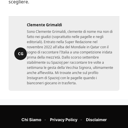
scegliere.
Clemente Grimaldi
Sono Clemente Grimaldi, clemente di nome ma non di
fatto nei giudizi (soprattutto nelle pagelle e negli
editoriali). Entrato nella Super Redazione nel
novembre 2022 all'alba del Mondiale in Qatar con il
sogno di raccontare l'Italia a una competizione iridata
CG
prima della mezz'età. Dallo scorso settembre
stabilmente su SpazioJ per raccontare tre volte a
settimana le gesta della Vecchia Signora, ultimamente
anche affievolita. Mi trovate anche sul profilo
Instagram di SpazioJ con le pagelle quando i
bianconeri giocano in trasferta.
Chi Siamo
Privacy Policy
Disclaimer