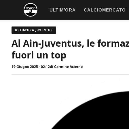
Vai
ULTIM’ORA
CALCIOMERCATO
al
contenuto
ULTIM'ORA JUVENTUS
Al Ain-Juventus, le formazi
fuori un top
19 Giugno 2025 - 02:12
di
Carmine Acierno