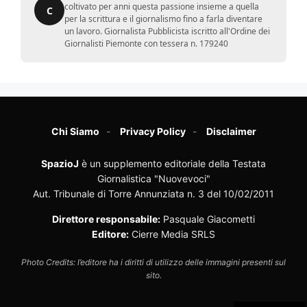
coltivato per anni questa passione insieme a quella
C
per la scrittura e il giornalismo fino a farla diventare
un lavoro. Giornalista Pubblicista iscritto all'Ordine dei
Giornalisti Piemonte con tessera n. 179240
Chi Siamo
Privacy Policy
Disclaimer
SpazioJ
è un supplemento editoriale della Testata
Giornalistica "Nuovevoci"
Aut. Tribunale di Torre Annunziata n. 3 del 10/02/2011
Direttore responsabile:
Pasquale Giacometti
Editore:
Cierre Media SRLS
Photo Credits: l’editore ha i diritti di utilizzo delle immagini presenti sul
sito.