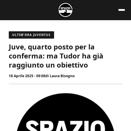
Vai
al
contenuto
ULTIM'ORA JUVENTUS
Juve, quarto posto per la
conferma: ma Tudor ha già
raggiunto un obiettivo
18 Aprile 2025 - 09:08
di
Laura Bisogno