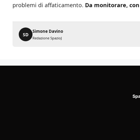
problemi di affaticamento.
Da monitorare, con
Simone Davino
SD
Redazione SpazioJ
Spa