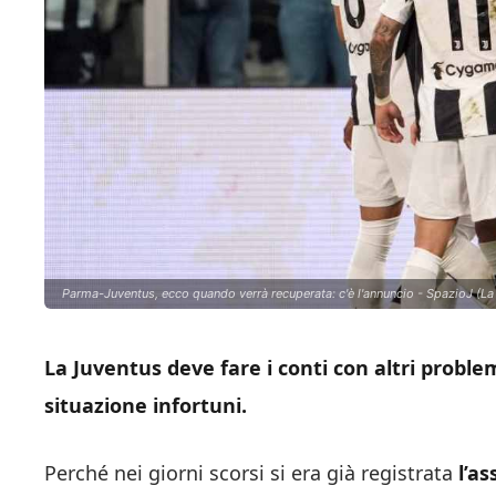
Parma-Juventus, ecco quando verrà recuperata: c'è l'annuncio - SpazioJ (La
La Juventus deve fare i conti con altri proble
situazione infortuni.
Perché nei giorni scorsi si era già registrata
l’as