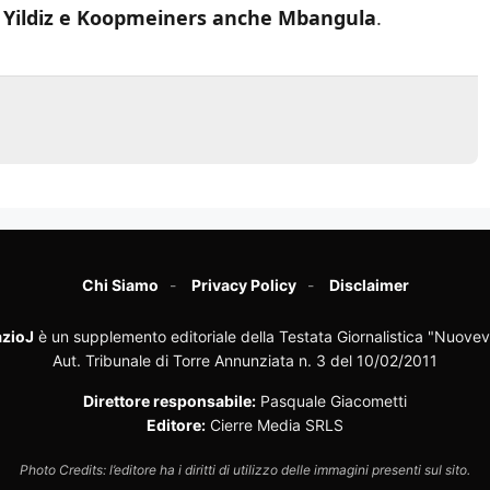
 Yildiz e Koopmeiners anche Mbangula
.
Chi Siamo
Privacy Policy
Disclaimer
zioJ
è un supplemento editoriale della Testata Giornalistica "Nuovev
Aut. Tribunale di Torre Annunziata n. 3 del 10/02/2011
Direttore responsabile:
Pasquale Giacometti
Editore:
Cierre Media SRLS
Photo Credits: l’editore ha i diritti di utilizzo delle immagini presenti sul sito.