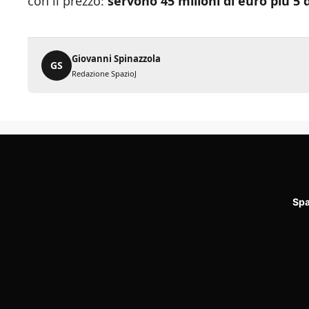
con il prezzo:
servono 45 milioni di euro più 5 
Giovanni Spinazzola
GS
Redazione SpazioJ
Spa