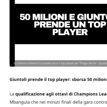
50 milioni e Giuntoli lo prende: ecco il top player per Thiago Motta - Spazi
Giuntoli prende il top player: sborsa 50 milion
La
qualificazione agli ottavi di Champions Le
Mbangula che nei minuti finali della gara contro 