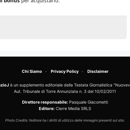
di bonus
per acquistarlo.
Chi Siamo
Privacy Policy
Disclaimer
zioJ
è un supplemento editoriale della Testata Giornalistica "Nuovev
Aut. Tribunale di Torre Annunziata n. 3 del 10/02/2011
Direttore responsabile:
Pasquale Giacometti
Editore:
Cierre Media SRLS
Photo Credits: l’editore ha i diritti di utilizzo delle immagini presenti sul sito.