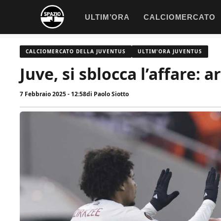
Vai
ULTIM’ORA
CALCIOMERCATO
al
contenuto
CALCIOMERCATO DELLA JUVENTUS
ULTIM'ORA JUVENTUS
Juve, si sblocca l’affare: a
7 Febbraio 2025 - 12:58
di
Paolo Siotto