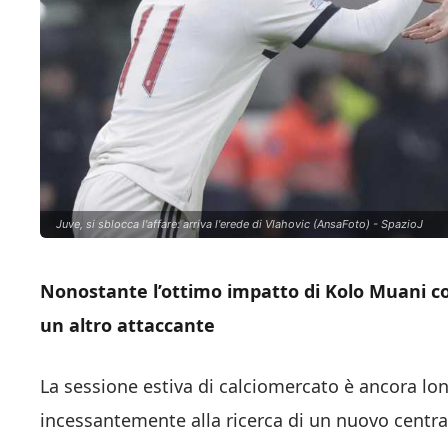
Juve, si sblocca l'affare: arriva l'erede di Vlahovic (AnsaFoto) - SpazioJ
Nonostante l’ottimo impatto di Kolo Muani con
un altro attaccante
La sessione estiva di calciomercato è ancora lo
incessantemente alla ricerca di un nuovo centra