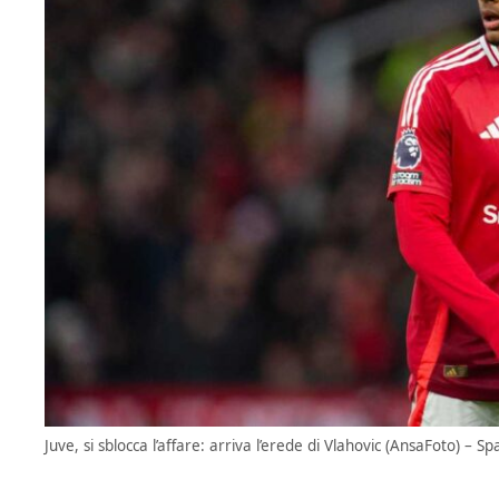
Juve, si sblocca l’affare: arriva l’erede di Vlahovic (AnsaFoto) – Sp