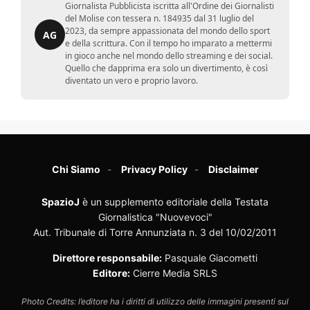
Giornalista Pubblicista iscritta all'Ordine dei Giornalisti
del Molise con tessera n. 184935 dal 31 luglio del
2023, da sempre appassionata del mondo dello sport
AG
e della scrittura. Con il tempo ho imparato a mettermi
in gioco anche nel mondo dello streaming e dei social.
Quello che dapprima era solo un divertimento, è così
diventato un vero e proprio lavoro.
Chi Siamo
Privacy Policy
Disclaimer
SpazioJ
è un supplemento editoriale della Testata
Giornalistica "Nuovevoci"
Aut. Tribunale di Torre Annunziata n. 3 del 10/02/2011
Direttore responsabile:
Pasquale Giacometti
Editore:
Cierre Media SRLS
Photo Credits: l’editore ha i diritti di utilizzo delle immagini presenti sul