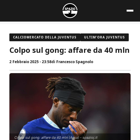
Vai
al
contenuto
CALCIOMERCATO DELLA JUVENTUS
ULTIM'ORA JUVENTUS
Colpo sul gong: affare da 40 mln
2 Febbraio 2025 - 23:58
di
Francesco Spagnolo
Colpo sul gong: affare da 40 mln (Ansa) - spazioj.it