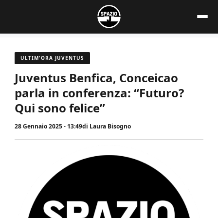
Vai
al
contenuto
ULTIM'ORA JUVENTUS
Juventus Benfica, Conceicao
parla in conferenza: “Futuro?
Qui sono felice”
28 Gennaio 2025 - 13:49
di
Laura Bisogno