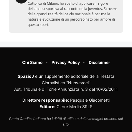
Cattolica di Milano, ho scelto di applicare il rigore
dell'analisi sportiva al racconto della Juventus. Scrivere
delle grandi realtà del calcio nazionale è per me la
naturale evoluzione di un percorso nato per amore di
questo sport.
Chi Siamo
Privacy Policy
Disclaimer
SpazioJ
è un supplemento editoriale della Testata
Giornalistica "Nuovevoci"
Aut. Tribunale di Torre Annunziata n. 3 del 10/02/2011
Direttore responsabile:
Pasquale Giacometti
Editore:
Cierre Media SRLS
Photo Credits: l’editore ha i diritti di utilizzo delle immagini presenti sul
sito.