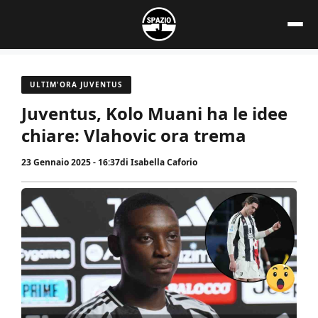
Vai
al
contenuto
ULTIM'ORA JUVENTUS
Juventus, Kolo Muani ha le idee
chiare: Vlahovic ora trema
23 Gennaio 2025 - 16:37
di
Isabella Caforio