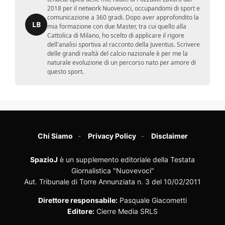
2018 per il network Nuovevoci, occupandomi di sport e
comunicazione a 360 gradi. Dopo aver approfondito la
LB
mia formazione con due Master, tra cui quello alla
Cattolica di Milano, ho scelto di applicare il rigore
dell'analisi sportiva al racconto della Juventus. Scrivere
delle grandi realtà del calcio nazionale è per me la
naturale evoluzione di un percorso nato per amore di
questo sport.
Chi Siamo
Privacy Policy
Disclaimer
SpazioJ
è un supplemento editoriale della Testata
Giornalistica "Nuovevoci"
Aut. Tribunale di Torre Annunziata n. 3 del 10/02/2011
Direttore responsabile:
Pasquale Giacometti
Editore:
Cierre Media SRLS