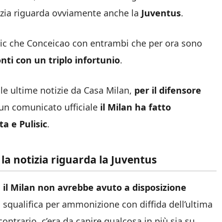
tizia riguarda ovviamente anche la
Juventus
.
ovic che Conceicao con entrambi che per ora sono
onti con un triplo infortunio
.
le ultime notizie da Casa Milan,
per il difensore
 un comunicato ufficiale
il Milan ha fatto
a e Pulisic
.
: la notizia riguarda la Juventus
,
il Milan non avrebbe avuto a disposizione
 squalifica per ammonizione con diffida dell’ultima
contrario, c’era da capire qualcosa in più sia su