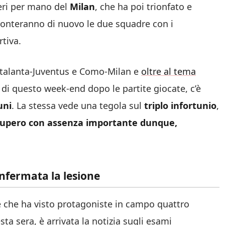
neri per mano del
Milan
, che ha poi trionfato e
fronteranno di nuovo le due squadre con i
tiva.
Atalanta-Juventus e Como-Milan e
oltre al tema
 di questo week-end dopo le partite giocate, c’è
uni
. La stessa vede una tegola sul
triplo infortunio
,
ecupero con assenza importante dunque,
onfermata la lesione
 e che ha visto protagoniste in campo quattro
ta sera, è arrivata la notizia sugli esami