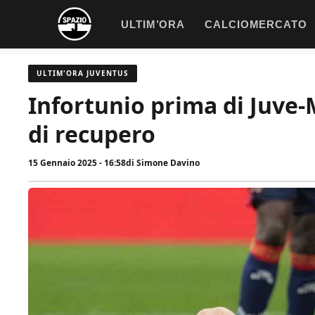
Vai
ULTIM’ORA
CALCIOMERCATO
al
contenuto
ULTIM'ORA JUVENTUS
Infortunio prima di Juve-Mi
di recupero
15 Gennaio 2025 - 16:58
di
Simone Davino