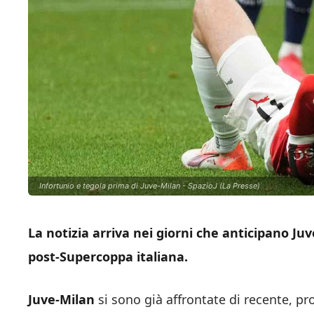
Infortunio e tegola prima di Juve-Milan - SpazioJ (La Presse)
La notizia arriva nei giorni che anticipano Ju
post-Supercoppa italiana.
Juve-Milan
si sono già affrontate di recente, pr