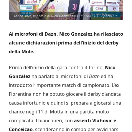
Torino Juve, le parole di Nico Gonzalez (SCREENSHOT) - SpazioJ.it
Ai microfoni di Dazn, Nico Gonzalez ha rilasciato
alcune dichiarazioni prima dell’inizio del derby
della Mole.
Prima dell’inizio della gara contro il Torino,
Nico
Gonzalez
ha parlato ai microfoni di
Dazn
ed ha
introdotto l’importante match di campionato. L’ex
Fiorentina non ha potuto giocare il derby d’andata
causa infortunio e quindi si prepara a giocarsi una
chance negli 11 di Motta in una partita molto
complicata. I bianconeri, con
assenti Vlahovic e
Conceicao
, scenderanno in campo per avvicinarsi