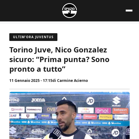
Vai
al
contenuto
ULTIM'ORA JUVENTUS
Torino Juve, Nico Gonzalez
sicuro: “Prima punta? Sono
pronto a tutto”
11 Gennaio 2025 - 17:15
di
Carmine Acierno