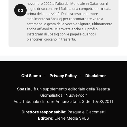
novembre 2022 all'alba del Mondiale in Qatar con il
sogno di raccontare l'Italia a una competizione iridata
CG
prima della mezz'età. Dallo scorso settembre
stabilmente su SpazioJ per raccontare tre volte a
settimana le gesta della Vecchia Signora, ultimamente
anche affievolita. Mi trovate anche sul profilo
Instagram di SpazioJ con le pagelle quando i
bianconeri giocano in trasferta.
Chi Siamo
Privacy Policy
Disclaimer
SpazioJ
è un supplemento editoriale della Testata
Giornalistica "Nuovevoci"
Aut. Tribunale di Torre Annunziata n. 3 del 10/02/2011
Direttore responsabile:
Pasquale Giacometti
Editore:
Cierre Media SRLS