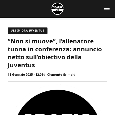
Vai
al
contenuto
ULTIM'ORA JUVENTUS
“Non si muove”, l’allenatore
tuona in conferenza: annuncio
netto sull’obiettivo della
Juventus
11 Gennaio 2025 - 12:01
di
Clemente Grimaldi