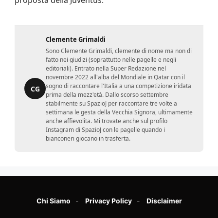
proposta della Juventus.
Clemente Grimaldi
Sono Clemente Grimaldi, clemente di nome ma non di
fatto nei giudizi (soprattutto nelle pagelle e negli
editoriali). Entrato nella Super Redazione nel
novembre 2022 all'alba del Mondiale in Qatar con il
sogno di raccontare l'Italia a una competizione iridata
CG
prima della mezz'età. Dallo scorso settembre
stabilmente su SpazioJ per raccontare tre volte a
settimana le gesta della Vecchia Signora, ultimamente
anche affievolita. Mi trovate anche sul profilo
Instagram di SpazioJ con le pagelle quando i
bianconeri giocano in trasferta.
Chi Siamo
Privacy Policy
Disclaimer