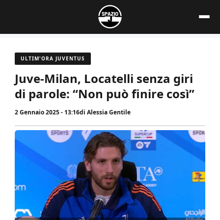
Vai
al
contenuto
ULTIM'ORA JUVENTUS
Juve-Milan, Locatelli senza giri
di parole: “Non può finire così”
2 Gennaio 2025 - 13:16
di
Alessia Gentile