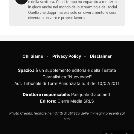
e della scrittura. Con il tempo ho imparato a mettermi
in gioco anche nel mondo dello streaming e dei social.
Quello che dapprima era solo un divertimento, è così
diventato un vero e proprio lavoro.
Chi Siamo
Privacy Policy
Disclaimer
SpazioJ
è un supplemento editoriale della Testata
Giornalistica "Nuovevoci"
Aut. Tribunale di Torre Annunziata n. 3 del 10/02/2011
Direttore responsabile:
Pasquale Giacometti
Editore:
Cierre Media SRLS
Photo Credits: l’editore ha i diritti di utilizzo delle immagini presenti sul
sito.