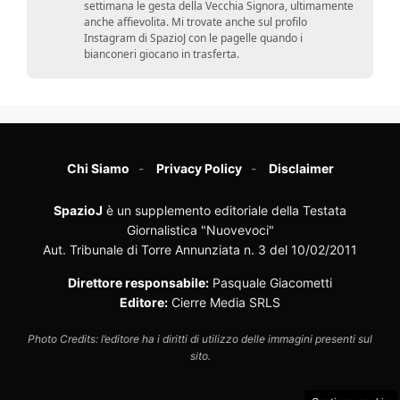
settimana le gesta della Vecchia Signora, ultimamente
anche affievolita. Mi trovate anche sul profilo
Instagram di SpazioJ con le pagelle quando i
bianconeri giocano in trasferta.
Chi Siamo
Privacy Policy
Disclaimer
SpazioJ
è un supplemento editoriale della Testata
Giornalistica "Nuovevoci"
Aut. Tribunale di Torre Annunziata n. 3 del 10/02/2011
Direttore responsabile:
Pasquale Giacometti
Editore:
Cierre Media SRLS
Photo Credits: l’editore ha i diritti di utilizzo delle immagini presenti sul
sito.