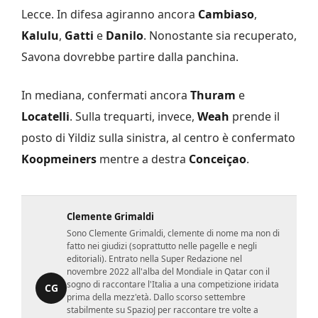
Lecce. In difesa agiranno ancora
Cambiaso
,
Kalulu
,
Gatti
e
Danilo
. Nonostante sia recuperato,
Savona dovrebbe partire dalla panchina.
In mediana, confermati ancora
Thuram
e
Locatelli
. Sulla trequarti, invece,
Weah
prende il
posto di Yildiz sulla sinistra, al centro è confermato
Koopmeiners
mentre a destra
Conceiçao
.
Clemente Grimaldi
Sono Clemente Grimaldi, clemente di nome ma non di
fatto nei giudizi (soprattutto nelle pagelle e negli
editoriali). Entrato nella Super Redazione nel
novembre 2022 all'alba del Mondiale in Qatar con il
sogno di raccontare l'Italia a una competizione iridata
CG
prima della mezz'età. Dallo scorso settembre
stabilmente su SpazioJ per raccontare tre volte a