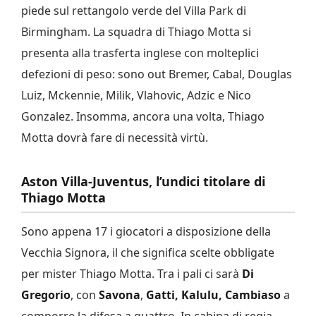
piede sul rettangolo verde del Villa Park di
Birmingham. La squadra di Thiago Motta si
presenta alla trasferta inglese con molteplici
defezioni di peso: sono out Bremer, Cabal, Douglas
Luiz, Mckennie, Milik, Vlahovic, Adzic e Nico
Gonzalez. Insomma, ancora una volta, Thiago
Motta dovrà fare di necessità virtù.
Aston Villa-Juventus, l’undici titolare di
Thiago Motta
Sono appena 17 i giocatori a disposizione della
Vecchia Signora, il che significa scelte obbligate
per mister Thiago Motta. Tra i pali ci sarà
Di
Gregorio
, con
Savona
,
Gatti,
Kalulu, Cambiaso
a
comporre la difesa a quattro. In cabina di regia