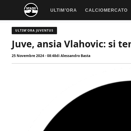
Vai
ULTIM’ORA
CALCIOMERCATO
al
contenuto
ULTIM'ORA JUVENTUS
Juve, ansia Vlahovic: si t
25 Novembre 2024 - 08:48
di
Alessandro Basta