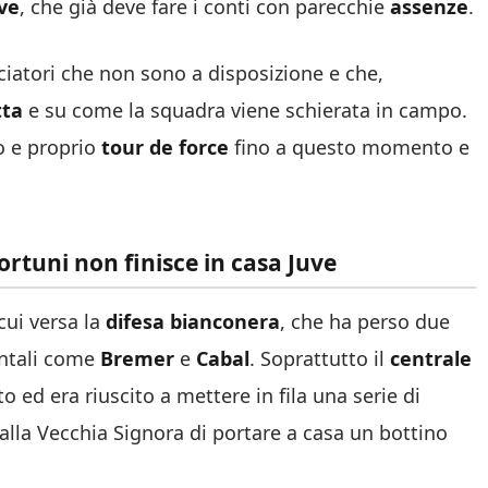
uve
, che già deve fare i conti con parecchie
assenze
.
lciatori che non sono a disposizione e che,
tta
e su come la squadra viene schierata in campo.
o e proprio
tour de force
fino a questo momento e
fortuni non finisce in casa Juve
ui versa la
difesa bianconera
, che ha perso due
entali come
Bremer
e
Cabal
. Soprattutto il
centrale
 ed era riuscito a mettere in fila una serie di
alla Vecchia Signora di portare a casa un bottino