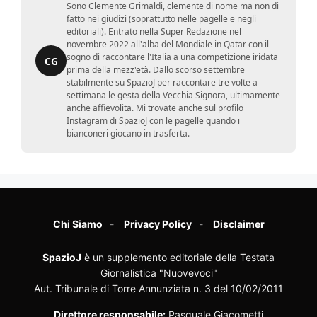
Sono Clemente Grimaldi, clemente di nome ma non di
fatto nei giudizi (soprattutto nelle pagelle e negli
editoriali). Entrato nella Super Redazione nel
novembre 2022 all'alba del Mondiale in Qatar con il
sogno di raccontare l'Italia a una competizione iridata
CG
prima della mezz'età. Dallo scorso settembre
stabilmente su SpazioJ per raccontare tre volte a
settimana le gesta della Vecchia Signora, ultimamente
anche affievolita. Mi trovate anche sul profilo
Instagram di SpazioJ con le pagelle quando i
bianconeri giocano in trasferta.
Chi Siamo
Privacy Policy
Disclaimer
SpazioJ
è un supplemento editoriale della Testata
Giornalistica "Nuovevoci"
Aut. Tribunale di Torre Annunziata n. 3 del 10/02/2011
Direttore responsabile:
Pasquale Giacometti