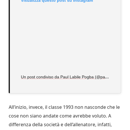
Visualizza questo post su Instagram
U
n post condiviso da Paul Labile Pogba (@paulpogba)
All’inizio, invece, il classe 1993 non nasconde che le
cose non siano andate come avrebbe voluto. A
differenza della società e dell’allenatore, infatti,