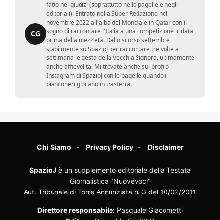
fatto nei giudizi (soprattutto nelle pagelle e negli
editoriali). Entrato nella Super Redazione nel
novembre 2022 all'alba del Mondiale in Qatar con il
sogno di raccontare l'Italia a una competizione iridata
CG
prima della mezz'età. Dallo scorso settembre
stabilmente su SpazioJ per raccontare tre volte a
settimana le gesta della Vecchia Signora, ultimamente
anche affievolita. Mi trovate anche sul profilo
Instagram di SpazioJ con le pagelle quando i
bianconeri giocano in trasferta.
Chi Siamo
Privacy Policy
Disclaimer
SpazioJ
è un supplemento editoriale della Testata
Giornalistica "Nuovevoci"
Aut. Tribunale di Torre Annunziata n. 3 del 10/02/2011
Direttore responsabile:
Pasquale Giacometti