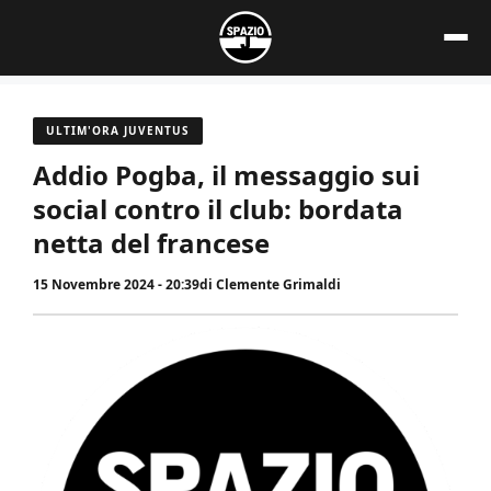
Vai
al
contenuto
ULTIM'ORA JUVENTUS
Addio Pogba, il messaggio sui
social contro il club: bordata
netta del francese
15 Novembre 2024 - 20:39
di
Clemente Grimaldi