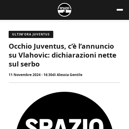
Vai
al
contenuto
ULTIM'ORA JUVENTUS
Occhio Juventus, c’è l’annuncio
su Vlahovic: dichiarazioni nette
sul serbo
11 Novembre 2024 - 16:30
di
Alessia Gentile