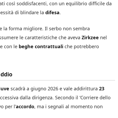
tati così soddisfacenti, con un equilibrio difficile da
cessità di blindare la
difesa
.
e la forma migliore. Il serbo non sembra
assumere le caratteristiche che aveva
Zirkzee
nel
e con le
beghe contrattuali
che potrebbero
addio
Juve
scadrà a giugno 2026 e vale addirittura
23
eccessiva dalla dirigenza. Secondo il ‘Corriere dello
o per l’
accordo
, ma i segnali al momento non