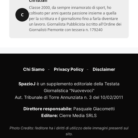
Christian
Classe 2000, da sempre innamorato di sport, ho
coltivato per anni questa passione insieme a quella
C
per la scrittura e il giornalismo fino a farla diventare
un lavoro. Giornalista Pubblicista iscritto all'Ordine dei
Giornalisti Piemonte con tessera n. 179240
Chi Siamo
Privacy Policy
Disclaimer
SpazioJ
è un supplemento editoriale della Testata
Giornalistica "Nuovevoci"
Aut. Tribunale di Torre Annunziata n. 3 del 10/02/2011
Direttore responsabile:
Pasquale Giacometti
Editore:
Cierre Media SRLS
Photo Credits: l’editore ha i diritti di utilizzo delle immagini presenti sul
sito.