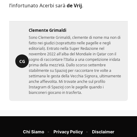
l’infortunato Acerbi sarà
de Vrij
.
Clemente Grimaldi
Sono Clemente Grimaldi, clemente di nome ma non di
fatto nei giudizi (soprattutto nelle pagelle e negli
editoriali). Entrato nella Super Redazione nel
novembre 2022 all'alba del Mondiale in Qatar con il
sogno di raccontare l'Italia a una competizione iridata
CG
prima della mezz'età. Dallo scorso settembre
stabilmente su SpazioJ per raccontare tre volte a
settimana le gesta della Vecchia Signora, ultimamente
anche affievolita. Mi trovate anche sul profilo
Instagram di SpazioJ con le pagelle quando i
bianconeri giocano in trasferta.
Chi Siamo
Privacy Policy
Disclaimer