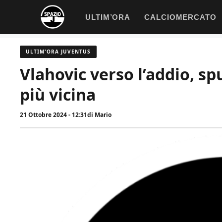
Vai
ULTIM’ORA
CALCIOMERCATO
al
contenuto
ULTIM'ORA JUVENTUS
Vlahovic verso l’addio, sp
più vicina
21 Ottobre 2024 - 12:31
di
Mario