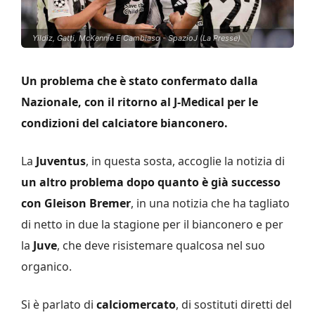
Yildiz, Gatti, McKennie E Cambiaso - SpazioJ (La Presse)
Un problema che è stato confermato dalla
Nazionale, con il ritorno al J-Medical per le
condizioni del calciatore bianconero.
La
Juventus
, in questa sosta, accoglie la notizia di
un altro problema dopo quanto è già successo
con Gleison Bremer
, in una notizia che ha tagliato
di netto in due la stagione per il bianconero e per
la
Juve
, che deve risistemare qualcosa nel suo
organico.
Si è parlato di
calciomercato
, di sostituti diretti del