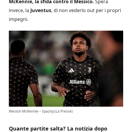
McKennie, la sfida contro il Messico.
Spera
invece, la
Juventus
, di non vederlo out per i propri
impegni.
Weston McKennie – SpazioJ (La Presse)
Quante partite salta? La notizia dopo