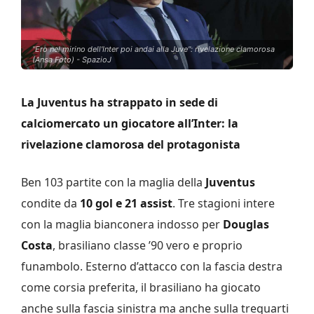
"Ero nel mirino dell'Inter poi andai alla Juve": rivelazione clamorosa
(Ansa Foto) - SpazioJ
La Juventus ha strappato in sede di
calciomercato un giocatore all’Inter: la
rivelazione clamorosa del protagonista
Ben 103 partite con la maglia della
Juventus
condite da
10 gol e 21 assist
. Tre stagioni intere
con la maglia bianconera indosso per
Douglas
Costa
, brasiliano classe ’90 vero e proprio
funambolo. Esterno d’attacco con la fascia destra
come corsia preferita, il brasiliano ha giocato
anche sulla fascia sinistra ma anche sulla trequarti