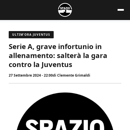
Vai
al
contenuto
ULTIM'ORA JUVENTUS
Serie A, grave infortunio in
allenamento: salterà la gara
contro la Juventus
27 Settembre 2024 - 22:00
di
Clemente Grimaldi