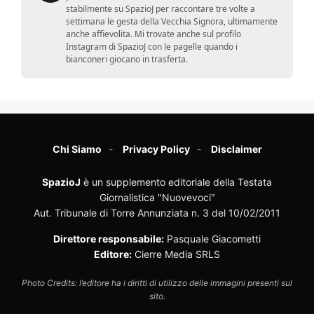
stabilmente su SpazioJ per raccontare tre volte a
settimana le gesta della Vecchia Signora, ultimamente
anche affievolita. Mi trovate anche sul profilo
Instagram di SpazioJ con le pagelle quando i
bianconeri giocano in trasferta.
Chi Siamo
Privacy Policy
Disclaimer
SpazioJ
è un supplemento editoriale della Testata
Giornalistica "Nuovevoci"
Aut. Tribunale di Torre Annunziata n. 3 del 10/02/2011
Direttore responsabile:
Pasquale Giacometti
Editore:
Cierre Media SRLS
Photo Credits: l’editore ha i diritti di utilizzo delle immagini presenti sul
sito.