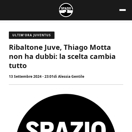
Vai
al
contenuto
ULTIM'ORA JUVENTUS
Ribaltone Juve, Thiago Motta
non ha dubbi: la scelta cambia
tutto
13 Settembre 2024 - 23:01
di
Alessia Gentile